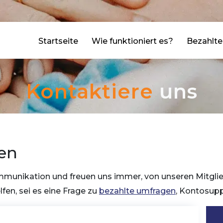
agram
facebook
Startseite
Wie funktioniert es?
Bezahlt
Kontaktiere
uns
en
ommunikation und freuen uns immer, von unseren Mitglie
lfen, sei es eine Frage zu
bezahlte umfragen
, Kontosupp