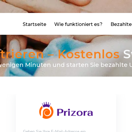
agram
facebook
Startseite
Wie funktioniert es?
Bezahlt
strieren – Kostenlos
S
n wenigen Minuten und starten Sie bezahlte