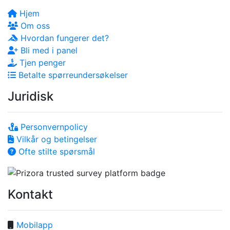
Hjem
Om oss
Hvordan fungerer det?
Bli med i panel
Tjen penger
Betalte spørreundersøkelser
Juridisk
Personvernpolicy
Vilkår og betingelser
Ofte stilte spørsmål
Kontakt
Mobilapp