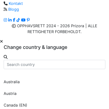
Kontakt
Blogg
Instagram
LinkedIn
Facebook
TikTok
YouTube
Pinterest
OPPHAVSRETT 2024 - 2026 Prizora | ALLE
RETTIGHETER FORBEHOLDT.
Change country & language
Australia
Austria
Canada (EN)