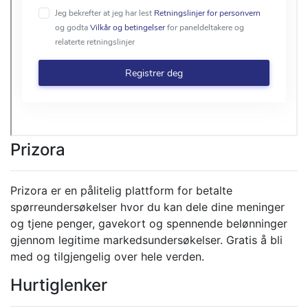
Prizora
Prizora er en pålitelig plattform for betalte
spørreundersøkelser hvor du kan dele dine meninger
og tjene penger, gavekort og spennende belønninger
gjennom legitime markedsundersøkelser. Gratis å bli
med og tilgjengelig over hele verden.
Hurtiglenker